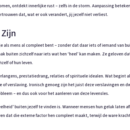
men, ontdekt innerlijke rust – zelfs in de storm. Aanpassing betekent
ertrouwen dat, wat er ook verandert, jij jezelf niet verliest.
 Zijn
at je als mens al compleet bent – zonder dat daar iets of iemand van
k buiten zichzelf naar iets wat hen ‘heel’ kan maken. Ze geloven dat
zelf of hun leven.
rlangens, prestatiedrang, relaties of spirituele idealen. Wat begint 
 of verslaving. Ironisch genoeg zijn het juist deze verslavingen en
bleem – en dus ook voor het aanleren van deze levensles.
‘heelheid’ buiten jezelf te vinden is. Wanneer mensen hun geluk laten 
en dat die externe factor hen compleet maakt, terwijl de ware kracht l