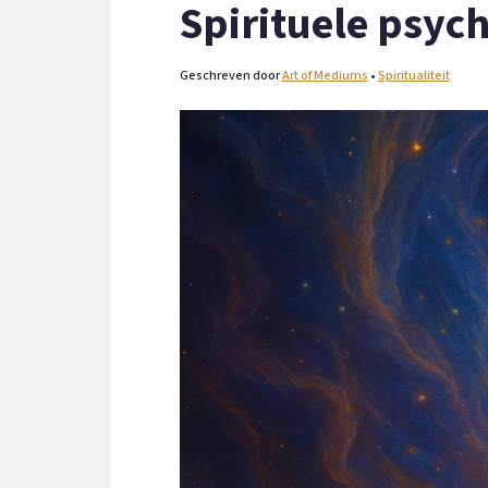
Spirituele psych
Geschreven door
Art of Mediums
•
Spiritualiteit