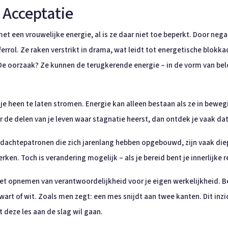
- Acceptatie
met een vrouwelijke energie, al is ze daar niet toe beperkt. Door ne
rol. Ze raken verstrikt in drama, wat leidt tot energetische blokkad
en. De oorzaak? Ze kunnen de terugkerende energie – in de vorm van be
 je heen te laten stromen. Energie kan alleen bestaan als ze in bewe
ar de delen van je leven waar stagnatie heerst, dan ontdek je vaak dat
gedachtepatronen die zich jarenlang hebben opgebouwd, zijn vaak di
ken. Toch is verandering mogelijk – als je bereid bent je innerlijke r
et opnemen van verantwoordelijkheid voor je eigen werkelijkheid. Bel
art of wit. Zoals men zegt: een mes snijdt aan twee kanten. Dit inzic
t deze les aan de slag wil gaan.