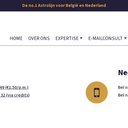
De no.1 Astrolijn voor België en Nederland
HOME
OVER ONS
EXPERTISE
E-MAILCONSULT
Ne
49 (€1,50/p.m.)
Bel 
 32 (via credits)
Bel 