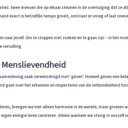
laties: twee mensen die op elkaar steunen in de overtuiging dat ze af
d exact in hetzelfde tempo groeit, ontstaat er vroeg of laat onevenw
ren naar jezelf. Om te stoppen met zoeken en te gaan zijn – in het mome
e vervulling.
 - Menslievendheid
samenleving vaak vereenzelvigd met ‘geven’. Hoewel geven een belan
eid gaat over het erkennen en respecteren van de verbondenheid tus
ren, brengen we niet alleen harmonie in de wereld, maar groeien we z
 eigen energie leren centreren. Alleen wanneer we stevig in onszelf v