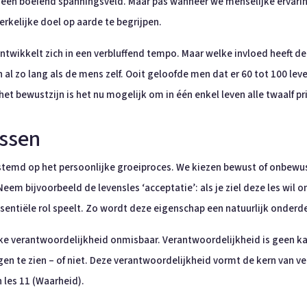
t een boeiend spanningsveld. Maar pas wanneer we menselijke ervari
rkelijke doel op aarde te begrijpen.
ntwikkelt zich in een verbluffend tempo. Maar welke invloed heeft de
 al zo lang als de mens zelf. Ooit geloofde men dat er 60 tot 100 le
het bewustzijn is het nu mogelijk om in één enkel leven alle twaalf p
essen
fgestemd op het persoonlijke groeiproces. We kiezen bewust of onbe
Neem bijvoorbeeld de levensles ‘acceptatie’: als je ziel deze les wil o
sentiële rol speelt. Zo wordt deze eigenschap een natuurlijk onderde
lijke verantwoordelijkheid onmisbaar. Verantwoordelijkheid is geen 
en te zien – of niet. Deze verantwoordelijkheid vormt de kern van ve
n les 11 (Waarheid).