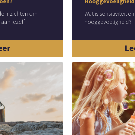
doen?
Hooggevoeligheid:
le inzichten om
Wat is sensitiviteit 
aan jezelf.
hooggevoeligheid?
eer
Le