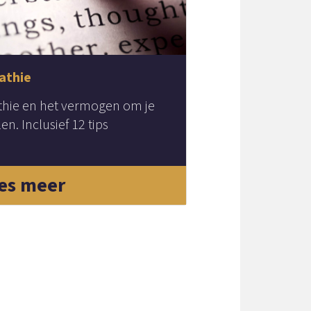
athie
thie en het vermogen om je
en. Inclusief 12 tips
es meer