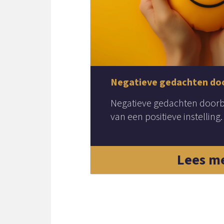
Negatieve gedachten do
Negatieve gedachten doorb
van een positieve instelling.
Lees m