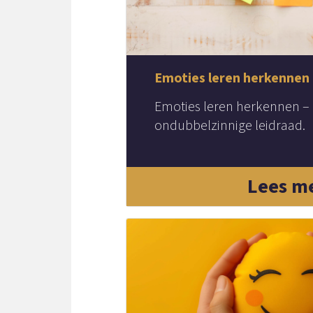
Emoties leren herkennen
Emoties leren herkennen –
ondubbelzinnige leidraad.
Lees m