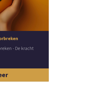
orbreken
reken - De kracht
eer