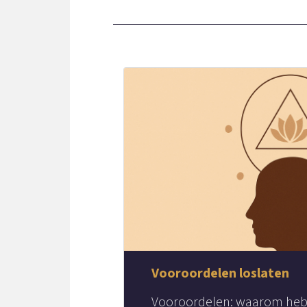
Vooroordelen loslaten
Vooroordelen: waarom heb