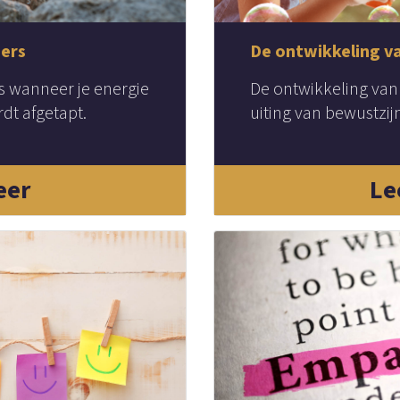
ers
De ontwikkeling v
 wanneer je energie
De ontwikkeling van
dt afgetapt.
uiting van bewustzijn
eer
Le