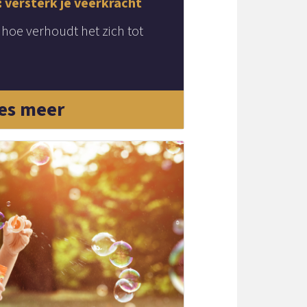
 versterk je veerkracht
en hoe verhoudt het zich tot
es meer