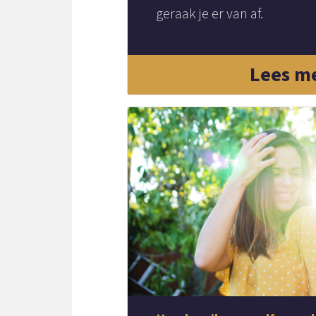
geraak je er van af.
Lees m