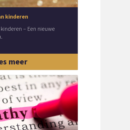
an kinderen
 kinderen – Een nieuwe
.
es meer