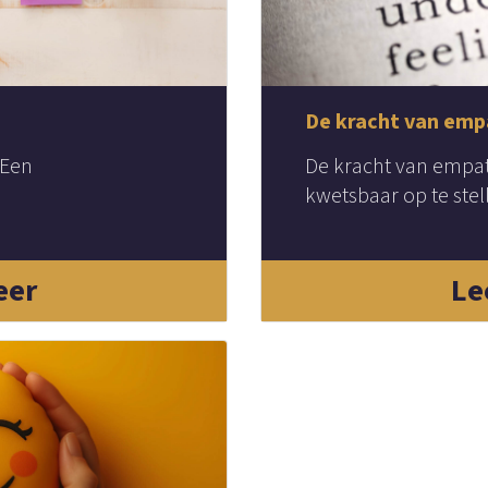
De kracht van emp
 Een
De kracht van empa
kwetsbaar op te stell
eer
Le