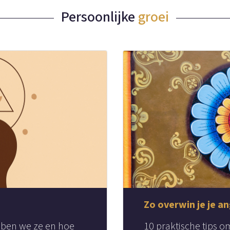
Persoonlijke
groei
Zo overwin je je a
ben we ze en hoe
10 praktische tips o