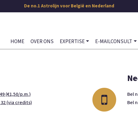
De no.1 Astrolijn voor België en Nederland
HOME
OVER ONS
EXPERTISE
E-MAILCONSULT
Ne
49 (€1,50/p.m.)
Bel 
 32 (via credits)
Bel 