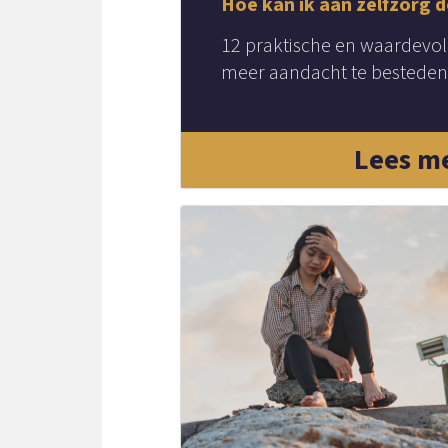
Hoe kan ik aan zelfzorg 
12 praktische en waardevol
meer aandacht te besteden 
Lees m