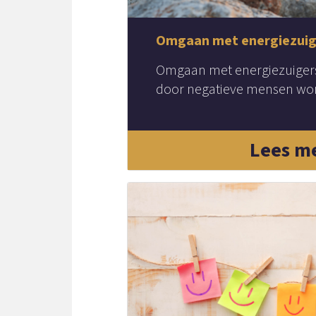
Omgaan met energiezuig
Omgaan met energiezuigers
door negatieve mensen wor
Lees m