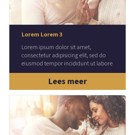
Lorem Lorem 3
Lorem ipsum dolor sit amet,
consectetur adipisicing elit, sed do
eiusmod tempor incididunt ut labore
et dolore magna aliqua.
Lees meer