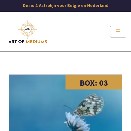
De no.1 Astrolijn voor België en Nederland
☰
03