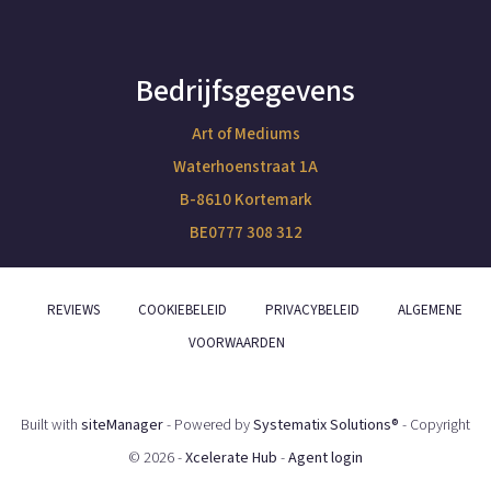
Bedrijfsgegevens
Art of Mediums
Waterhoenstraat 1A
B-8610 Kortemark
BE0777 308 312
REVIEWS
COOKIEBELEID
PRIVACYBELEID
ALGEMENE
VOORWAARDEN
Built with
siteManager
- Powered by
Systematix Solutions®
- Copyright
© 2026 -
Xcelerate Hub
-
Agent login